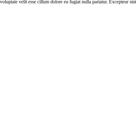
luptate velit esse cillum dolore eu fugiat nulla pariatur. Excepteur sin