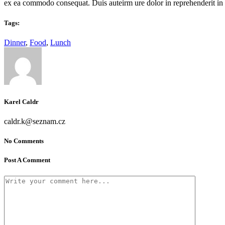
ex ea commodo consequat. Duis auteirm ure dolor in reprehenderit in vo
Tags:
Dinner
,
Food
,
Lunch
Karel Caldr
caldr.k@seznam.cz
No Comments
Post A Comment